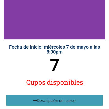
Fecha de inicio: miércoles 7 de mayo a las
Curso de Supervisión
8:00pm
Moderna de los
7
Servicios de Salud
Dirigido por el Dr. Lenin E. Arias
Cupos disponibles
Inscribete ahora
Descripción del curso