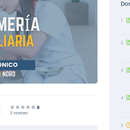
Dom
1
2
3
4
0
0 reviews
5