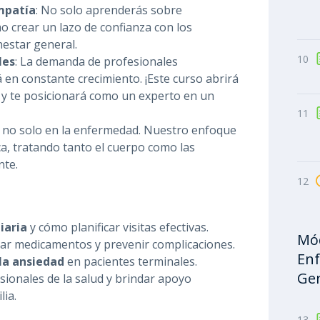
empatía
: No solo aprenderás sobre
 crear un lazo de confianza con los
nestar general.
10
les
: La demanda de profesionales
 en constante crecimiento. ¡Este curso abrirá
 y te posicionará como un experto en un
11
, no solo en la enfermedad. Nuestro enfoque
ca, tratando tanto el cuerpo como las
nte.
12
iaria
y cómo planificar visitas efectivas.
Mód
nar medicamentos y prevenir complicaciones.
Enf
 la ansiedad
en pacientes terminales.
Ger
sionales de la salud y brindar apoyo
lia.
13