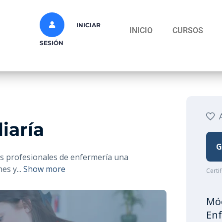
INICIAR
INICIO
CURSOS
SESIÓN
iaría
G
os profesionales de enfermería una
nes y
...
Show more
Certi
Mód
Enf