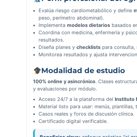
Evalúa riesgo cardiometabólico y define
m
peso, perímetro abdominal).
Implementa
modelos dietarios
basados en 
Coordina con medicina, enfermería y psic
resultados.
Diseña planes y
checklists
para consulta,
Monitorea resultados y ajusta intervenci
Modalidad de estudio
100% online y asincrónico
. Clases estructur
y evaluaciones por módulo.
Acceso 24/7 a la plataforma del
Instituto
Material listo para usar: menús, plantillas
Casos reales y foros de discusión clínica.
Certificado digital verificable.
Beneficios clave:
enfoque práctico “al gr