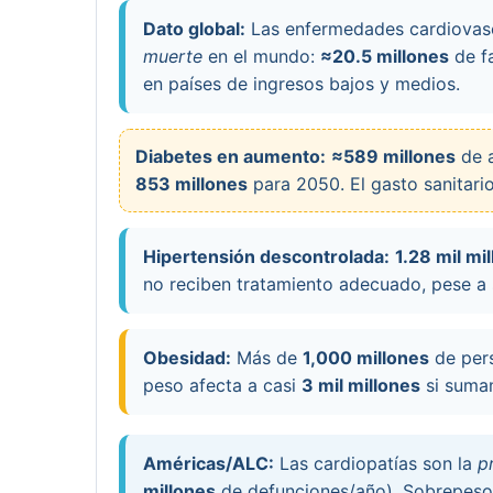
Dato global:
Las enfermedades cardiovasc
muerte
en el mundo:
≈20.5 millones
de fa
en países de ingresos bajos y medios.
Diabetes en aumento:
≈589 millones
de a
853 millones
para 2050. El gasto sanitari
Hipertensión descontrolada:
1.28 mil mi
no reciben tratamiento adecuado, pese a s
Obesidad:
Más de
1,000 millones
de pers
peso afecta a casi
3 mil millones
si suma
Américas/ALC:
Las cardiopatías son la
p
millones
de defunciones/año). Sobrepeso