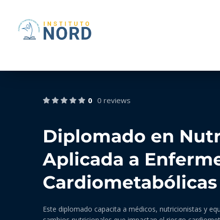
0
0 reviews
Diplomado en Nutri
Aplicada a Enferm
Cardiometabólicas
Este diplomado capacita a médicos, nutricionistas y equ
cambios nutricionales que impactan el riesgo cardiomet