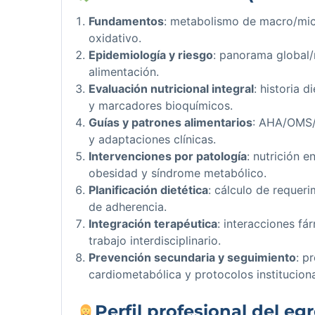
Fundamentos
: metabolismo de macro/micr
oxidativo.
Epidemiología y riesgo
: panorama global/
alimentación.
Evaluación nutricional integral
: historia 
y marcadores bioquímicos.
Guías y patrones alimentarios
: AHA/OMS/
y adaptaciones clínicas.
Intervenciones por patología
: nutrición e
obesidad y síndrome metabólico.
Planificación dietética
: cálculo de requeri
de adherencia.
Integración terapéutica
: interacciones f
trabajo interdisciplinario.
Prevención secundaria y seguimiento
: p
cardiometabólica y protocolos instituciona
Perfil profesional del eg