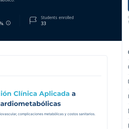
Students
enrolled
%.
33
ión Clínica Aplicada
a
ardiometabólicas
iovascular, complicaciones metabólicas y costos sanitarios.