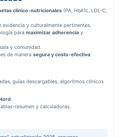
etas clínico-nutricionales
(PA, HbA1c, LDL-C,
evidencia y culturalmente pertinentes.
ología para
maximizar adherencia
y
 sala y comunidad.
ones de manera
segura y costo-efectiva
.
adas, guías descargables, algoritmos clínicos
 Nord
.
, tablas-resumen y calculadoras.
ano”, actualización 2025, recursos