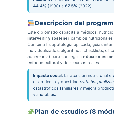
44.4%
(1990) a
67.5%
(2022).
Descripción del progra
Este diplomado capacita a médicos, nutricio
intervenir y sostener
cambios nutricionales 
Combina fisiopatología aplicada, guías inte
individualizados, algoritmos, checklists, cál
adherencia) para conseguir
reducciones me
enfoque cultural y de recursos reales.
Impacto social:
La atención nutricional ef
dislipidemia y obesidad
evita hospitaliza
catastróficos familiares y mejora produc
vulnerables.
Plan de estudios (8 mód