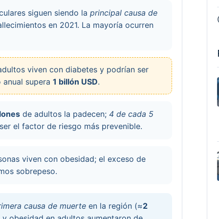
ulares siguen siendo la
principal causa de
llecimientos en 2021. La mayoría ocurren
dultos viven con diabetes y podrían ser
o anual supera
1 billón USD
.
llones
de adultos la padecen;
4 de cada 5
er el factor de riesgo más prevenible.
onas viven con obesidad; el exceso de
mos sobrepeso.
rimera causa de muerte
en la región (≈
2
 y obesidad en adultos aumentaron de