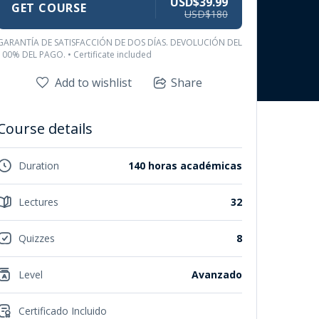
USD$39.99
GET COURSE
USD$180
GARANTÍA DE SATISFACCIÓN DE DOS DÍAS. DEVOLUCIÓN DEL
100% DEL PAGO. • Certificate included
Add to wishlist
Share
Course details
Duration
140 horas académicas
Lectures
32
Quizzes
8
Level
Avanzado
Certificado Incluido