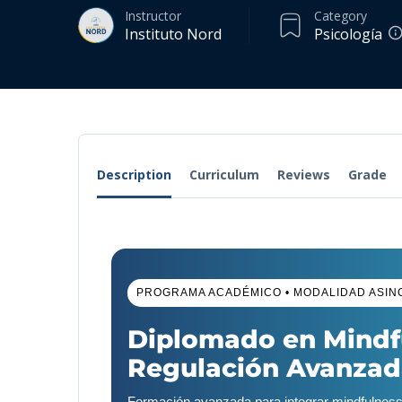
Instructor
Category
Instituto Nord
Psicología
Description
Curriculum
Reviews
Grade
PROGRAMA ACADÉMICO • MODALIDAD ASIN
Diplomado en Mindfu
Regulación Avanzada
Formación avanzada para integrar mindfulness co