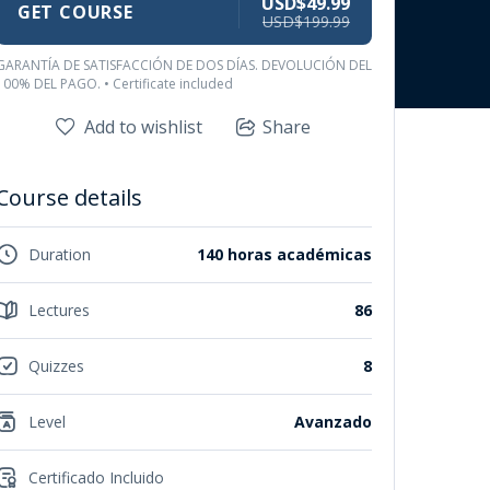
USD$49.99
GET COURSE
USD$199.99
GARANTÍA DE SATISFACCIÓN DE DOS DÍAS. DEVOLUCIÓN DEL
100% DEL PAGO. • Certificate included
Add to wishlist
Share
Course details
Duration
140 horas académicas
Lectures
86
Quizzes
8
Level
Avanzado
Certificado Incluido