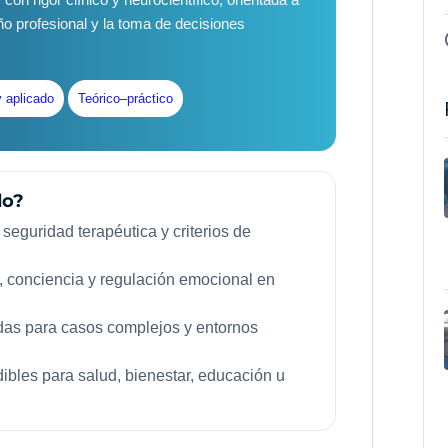
ño profesional y la toma de decisiones
y aplicado
Teórico–práctico
do?
seguridad terapéutica y criterios de
, conciencia y regulación emocional en
adas para casos complejos y entornos
bles para salud, bienestar, educación u