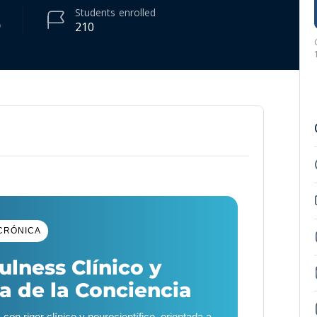
Students
enrolled
210
CRÓNICA
lness Clínico y
 de la Conciencia
n rigor clínico y neurocientífico, orientada a