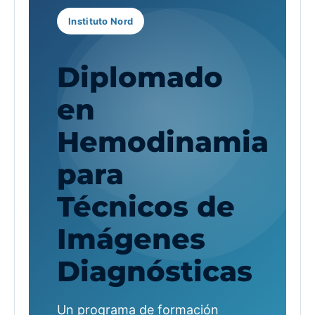
Instituto Nord
Diplomado
en
Hemodinamia
para
Técnicos de
Imágenes
Diagnósticas
Un programa de formación