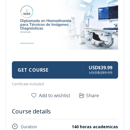
USD$39.99
GET COURSE
USD$289.99
Certificate included
Add to wishlist
Share
Course details
Duration
140 horas academicas